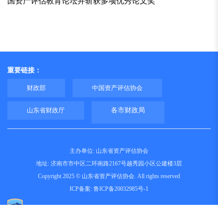
国资产评估教育论坛并斩获多项优秀论文奖
重要链接：
财政部
中国资产评估协会
山东省财政厅
各市财政局
主办单位: 山东省资产评估协会
地址: 济南市市中区二环南路2167号越秀园小区公建楼3层
Copyright 2025 © 山东省资产评估协会. All rights reserved
ICP备案:
鲁ICP备20032985号-1