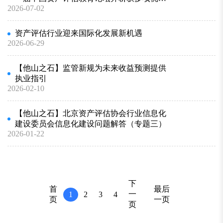
2026-07-02
论文奖
资产评估行业迎来国际化发展新机遇
2026-06-29
【他山之石】监管新规为未来收益预测提供
执业指引
2026-02-10
【他山之石】北京资产评估协会行业信息化
建设委员会信息化建设问题解答（专题三）
2026-01-22
下
首
最后
一
1
2
3
4
页
一页
页